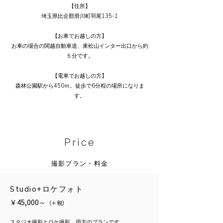
【住所】
埼玉県比企郡滑川町羽尾135-1
【お車でお越しの方】
お車の場合の関越自動車道、東松山インター出口から約
５分です。
【電車でお越しの方】
森林公園駅から450ｍ。徒歩で6分程の場所になりま
す。
Price
撮影プラン・料金
Studio+ロケフォト
￥45,000～
（＋税）
スタジオ撮影とロケ撮影、両方のプランです。