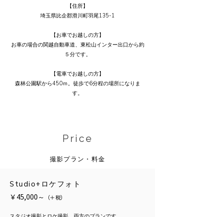
【住所】
埼玉県比企郡滑川町羽尾135-1
【お車でお越しの方】
お車の場合の関越自動車道、東松山インター出口から約
５分です。
【電車でお越しの方】
森林公園駅から450ｍ。徒歩で6分程の場所になりま
す。
Price
撮影プラン・料金
Studio+ロケフォト
￥45,000～
（＋税）
スタジオ撮影とロケ撮影、両方のプランです。