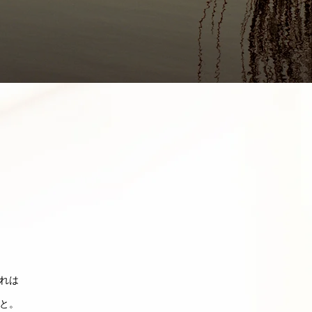
れは
と。