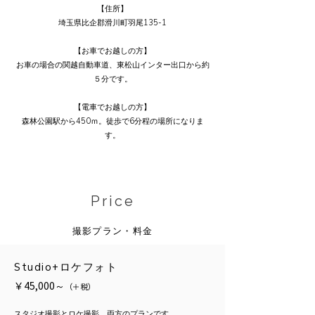
【住所】
埼玉県比企郡滑川町羽尾135-1
【お車でお越しの方】
お車の場合の関越自動車道、東松山インター出口から約
５分です。
【電車でお越しの方】
森林公園駅から450ｍ。徒歩で6分程の場所になりま
す。
Price
撮影プラン・料金
Studio+ロケフォト
￥45,000～
（＋税）
スタジオ撮影とロケ撮影、両方のプランです。